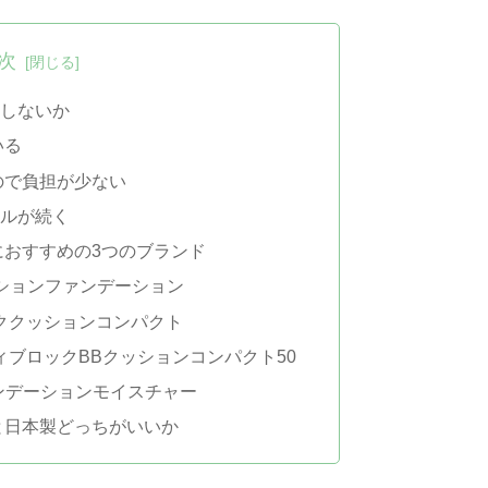
次
れしないか
いる
ので負担が少ない
ウルが続く
におすすめの3つのブランド
ションファンデーション
ククッションコンパクト
ブロックBBクッションコンパクト50​
ンデーションモイスチャー
と日本製どっちがいいか