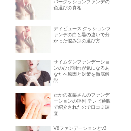
バークッションファンデの
色選びの真相
ディビュース クッションフ
ァンデの白と黒の違いで分
かった悩み別の選び方
サイムダンファンデーショ
ンのひび割れが気になるあ
なたへ原因と対策を徹底解
説
たかの友梨さんのファンデ
ーションの評判 テレビ通販
で紹介されたので口コミ調
査
V8ファンデーションとv3