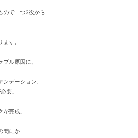
もので一つ3役から
ります。
ラブル原因に。
ァンデーション、
が必要。
クが完成。
の間にか