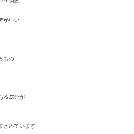
いか調査。
デがいい
るもの。
ある成分が
まとめています。