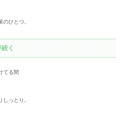
策のひとつ。
が続く
けてる間
りしっとり。
。