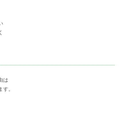
い
く
由は
ます。
、