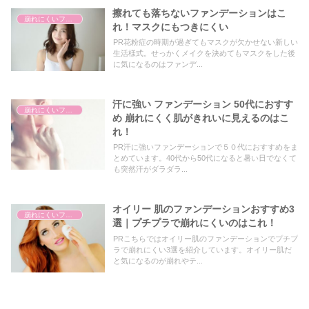
擦れても落ちないファンデーションはこ
崩れにくいファンデーション
れ！マスクにもつきにくい
PR花粉症の時期が過ぎてもマスクが欠かせない新しい
生活様式。せっかくメイクを決めてもマスクをした後
に気になるのはファンデ...
汗に強い ファンデーション 50代におすす
崩れにくいファンデーション
め 崩れにくく肌がきれいに見えるのはこ
れ！
PR汗に強いファンデーションで５０代におすすめをま
とめています。40代から50代になると暑い日でなくて
も突然汗がダラダラ...
オイリー 肌のファンデーションおすすめ3
崩れにくいファンデーション
選｜プチプラで崩れにくいのはこれ！
PRこちらではオイリー肌のファンデーションでプチプ
ラで崩れにくい3選を紹介しています。オイリー肌だ
と気になるのが崩れやテ...