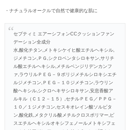
・ナチュラルオークルで自然で健康的な肌に
セプティミ エアーシフォンCCクッションファン
デーション全成分
水,酸化チタン,メトキシケイヒ酸エチルヘキシル,
ジメチコン,ＰＧ,シクロペンタシロキサン,サリチ
ル酸エチルヘキシル,メチルベンジリデンカンフ
ァ,ラウリルＰＥＧ－９ポリジメチルシロキシエチ
ルジメチコン,ＰＥＧ－１０ジメチコン,ラウリン
酸ヘキシル,シクロヘキサシロキサン,安息香酸ア
ルキル（Ｃ１２－１５）,セチルＰＥＧ／ＰＰＧ－
１０／１ジメチコン,セスキオレイン酸ソルビタ
ン,酸化鉄,メタクリル酸メチルクロスポリマー,ビ
スエチルヘキシルオキシフェノールメトキシフェ